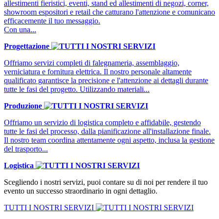
allestimenti fieristici, eventi, stand ed allestimenti di negozi, corner,
showroom espositori e retail che catturano l'attenzione e comunicano
efficacemente il tuo messaggio.
Con una...
Progettazione
Offriamo servizi completi di falegnameria, assemblaggio,
verniciatura e fornitura elettrica. Il nostro personale altamente
qualificato garantisce la precisione e l'attenzione ai dettagli durante
tutte le fasi del progetto. Utilizzando materiali...
Produzione
Offriamo un servizio di logistica completo e affidabile, gestendo
tutte le fasi del processo, dalla pianificazione all'installazione finale.
Il nostro team coordina attentamente ogni aspetto, inclusa la gestione
del trasporto...
Logistica
Scegliendo i nostri servizi, puoi contare su di noi per rendere il tuo
evento un successo straordinario in ogni dettaglio.
TUTTI I NOSTRI SERVIZI