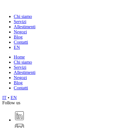
Chi siamo
Servizi
Allestimenti
Negozi
Blog
Contatti
EN
Home
Chi siamo
Servizi
Allestimenti
Negozi
Blog
Contatti
IT
•
EN
Follow us